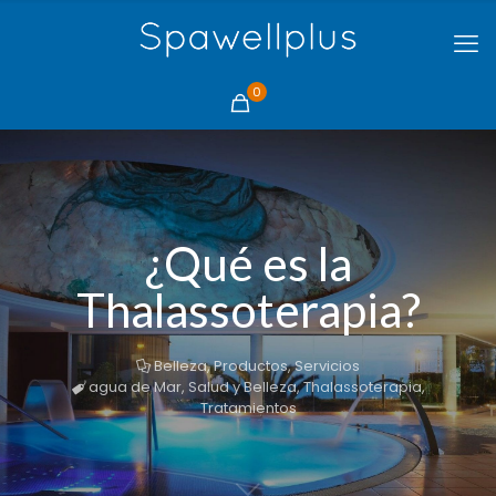
0
¿Qué es la
Thalassoterapia?
Belleza
,
Productos
,
Servicios
agua de Mar
,
Salud y Belleza
,
Thalassoterapia
,
Tratamientos