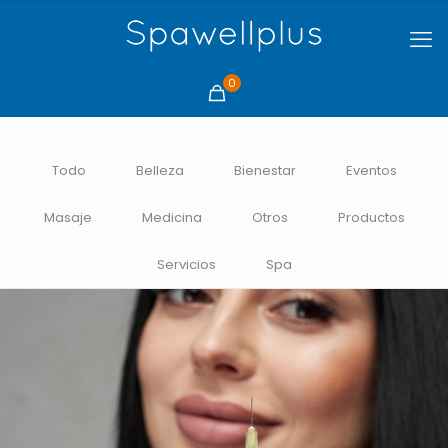
0
Todo
Belleza
Bienestar
Eventos
Masaje
Medicina
Otros
Productos
Servicios
Spa