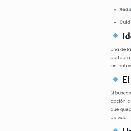
Redu
Cuida
Id
Una de la
perfecta 
instantes
El
Si buscas
opción id
que queda
de vida.
Un