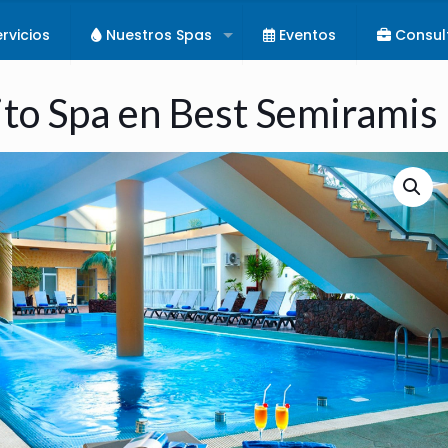
rvicios
Nuestros Spas
Eventos
Consul
ito Spa en Best Semiramis