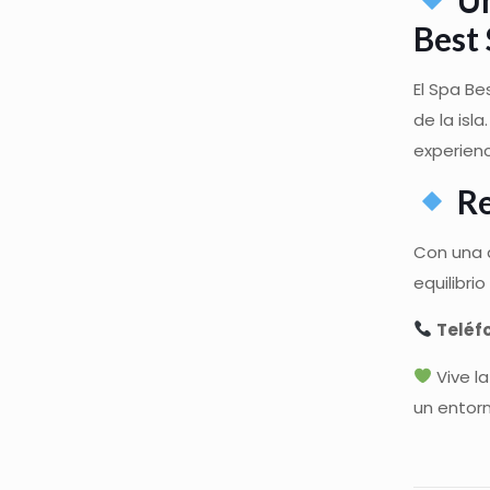
Best
El Spa Be
de la isl
experienc
Re
Con una 
equilibri
Teléf
Vive la
un entorn