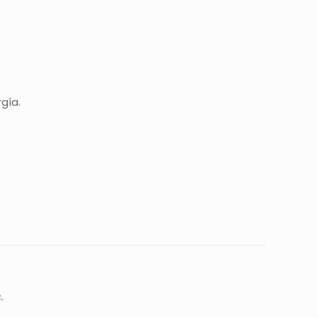
gía.
.