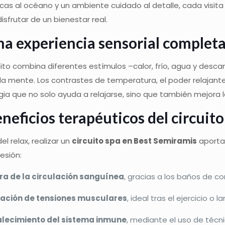
icas al océano y un ambiente cuidado al detalle, cada visita 
disfrutar de un bienestar real.
a experiencia sensorial complet
uito combina diferentes estímulos –calor, frío, agua y des
la mente. Los contrastes de temperatura, el poder relajant
gia que no solo ayuda a relajarse, sino que también mejora la 
neficios terapéuticos del circuit
el relax, realizar un
circuito spa en Best Semiramis
aporta
esión:
ra de la circulación sanguínea
, gracias a los baños de co
ración de tensiones musculares
, ideal tras el ejercicio o 
alecimiento del sistema inmune
, mediante el uso de técn