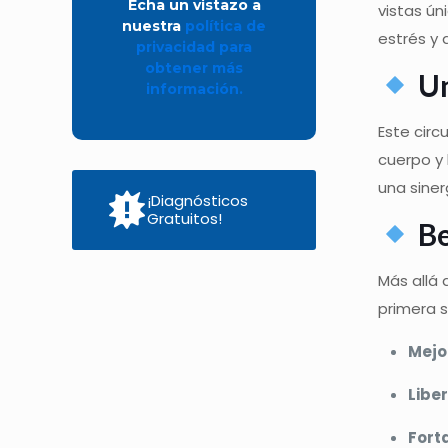
Echa un vistazo a
vistas ún
nuestra
política de
estrés y 
privacidad para
obtener más
Un
información.
Este circ
cuerpo y 
una siner
¡Diagnósticos
Gratuitos!
Be
Más allá d
primera s
Mejo
Libe
Fort