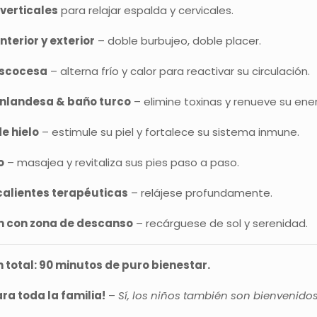
verticales
para relajar espalda y cervicales.
nterior y exterior
– doble burbujeo, doble placer.
scocesa
– alterna frío y calor para reactivar su circulación.
inlandesa & baño turco
– elimine toxinas y renueve su ener
e hielo
– estimule su piel y fortalece su sistema inmune.
o
– masajea y revitaliza sus pies paso a paso.
alientes terapéuticas
– relájese profundamente.
m con zona de descanso
– recárguese de sol y serenidad.
 total: 90 minutos de puro bienestar.
ara toda la familia!
–
Sí, los niños también son bienvenidos