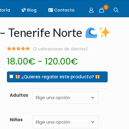
0
toría
Blog
Contacto
 – Tenerife Norte
(
2
valoraciones de clientes)
Valorado
2
Rango
18.00
€
-
120.00
€
con
5.00
de 5 en
de
base a
valoraciones
precios:
¿Quieres regalar este producto?
de clientes
desde
18.00€
Adultos
hasta
120.00€
Niños