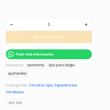
Circuito
Spa
en
Reserve su cita
Best
Semiramis
Pedir más información
-
Tenerife
Etiquetas:
semiramis
Spa para niñ@s
Norte
spafamiliar
Categorías:
Circuitos Spa
,
Experiencias
cantidad
familiares
SKU:
N/D