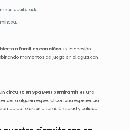
l más equilibrado.
uminosa.
ierto a familias con niños
. Es la ocasión
, combinando momentos de juego en el agua con
 Un
circuito en Spa Best Semiramis
es una
render a alguien especial con una experiencia
iempo de relax, sino también salud y calidad
 nuestro circuito
spa en