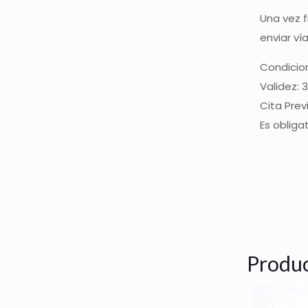
Una vez f
enviar v
Condicio
Validez: 
Cita Prev
Es obliga
Produc