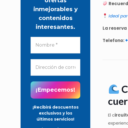
ofertas
Recuerde
inmejorables y
Ideal pa
contenidos
interesantes.
La reserva
Telefono:
+
C
cuer
¡Recibirá descuentos
exclusivos y los
El c
ircui
últimos servicios!
experienc