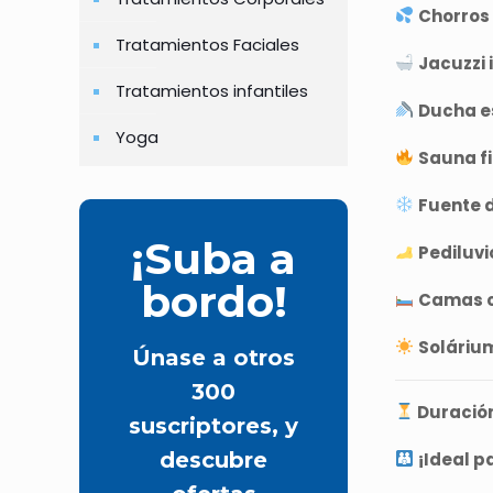
Chorros 
Tratamientos Faciales
Jacuzzi i
Tratamientos infantiles
Ducha e
Yoga
Sauna f
Fuente d
¡Suba a
Pediluvi
bordo!
Camas c
Soláriu
Únase a otros
300
Duración
suscriptores, y
descubre
¡Ideal p