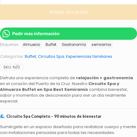
y
Almuerzo
Añadir al carrito
Buffet
en
Spa
Best
Pedir más información
Semiramis
Etiquetas:
Almuerzo
Buffet
Gastronomía
semiramis
cantidad
Categorías:
Buffet
,
Circuitos Spa
,
Experiencias familiares
SKU:
N/D
Disfruta una experiencia completa de
relajación + gastronomía
en el corazón del Puerto de la Cruz. Nuestro
Circuito Spa y
Almuerzo Buffet en Spa Best Semiramis
combina bienestar,
sabor y momentos de desconexión para vivir un día realmente
especial.
Circuito Spa Completo – 90 minutos de bienestar
Sumérgete en un espacio diseñado para revitalizar cuerpo y mente
con instalaciones pensadas para todas las necesidades: