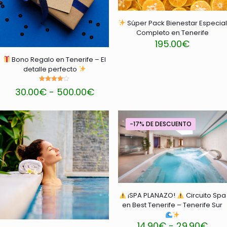
pueden
pueden
elegir
elegir
Súper Pack Bienestar Especial
en
en
Completo en Tenerife
la
la
195.00
€
página
página
Este
de
de
Bono Regalo en Tenerife – El
producto
producto
producto
detalle perfecto
tiene
múltiples
Valorado
Rango
30.00
€
-
500.00
€
con
variantes.
de
4.00
Las
de 5
precios:
opciones
desde
se
-17% DE DESCUENTO
30.00€
pueden
hasta
elegir
500.00€
en
la
página
de
producto
¡SPA PLANAZO!
Circuito Spa
en Best Tenerife – Tenerife Sur
Ran
14.90
€
-
29.90
€