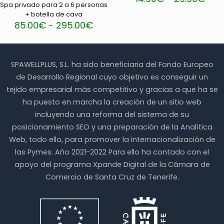
Spa privado para 2 a 6 personas
de
Este
+ botella de cava
prec
producto
Rango
85.00
€
-
295.00
€
des
tiene
de
14.9
Este
múltiples
precios:
has
producto
variantes.
desde
29.
tiene
Las
85.00€
SPAWELLPLUS, S.L. ha sido beneficiaria del Fondo Europeo
múltiples
opciones
hasta
variantes.
de Desarrollo Regional cuyo objetivo es conseguir un
se
295.00€
Las
pueden
tejido empresarial más competitivo y gracias a que ha se
opciones
elegir
ha puesto en marcha la creación de un sitio web
se
en
pueden
incluyendo una reforma del sistema de su
la
elegir
página
posicionamiento SEO y una preparación de la Analítica
en
de
Web, todo ello, para promover la internacionalización de
la
producto
página
las Pymes. Año 2021-2022 Para ello ha contado con el
de
apoyo del programa Xpande Digital de la Cámara de
producto
Comercio de Santa Cruz de Tenerife.