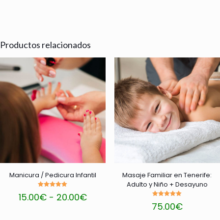
Productos relacionados
Manicura / Pedicura Infantil
Masaje Familiar en Tenerife:
Adulto y Niño + Desayuno
Valorado
Rango
15.00
€
-
20.00
€
con
Valorado
de
5.00
75.00
€
con
Este
de 5
precios:
5.00
producto
de 5