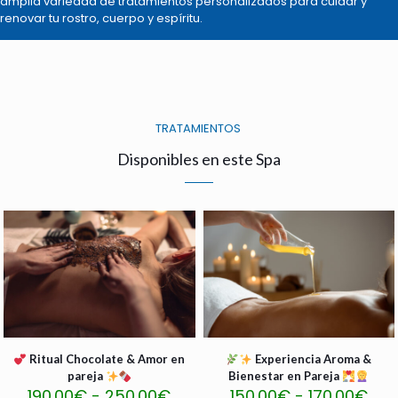
amplia variedad de tratamientos personalizados para cuidar y
renovar tu rostro, cuerpo y espíritu.
TRATAMIENTOS
Disponibles en este Spa
Ritual Chocolate & Amor en
Experiencia Aroma &
pareja
Bienestar en Pareja
R
R
190.00
€
-
250.00
€
150.00
€
-
170.00
€