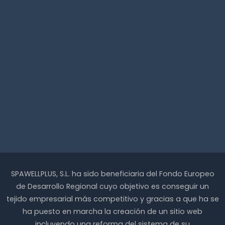
d
u
c
t
o
SPAWELLPLUS, S.L. ha sido beneficiaria del Fondo Europeo
de Desarrollo Regional cuyo objetivo es conseguir un
tejido empresarial más competitivo y gracias a que ha se
ha puesto en marcha la creación de un sitio web
incluyendo una reforma del sistema de su