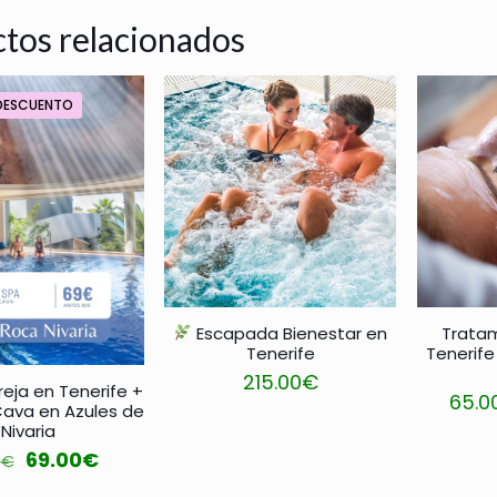
tos relacionados
 DESCUENTO
Escapada Bienestar en
Tratam
Tenerife
Tenerif
215.00
€
eja en Tenerife +
65.0
ava en Azules de
Este
Nivaria
producto
El
El
69.00
€
0
€
tiene
precio
precio