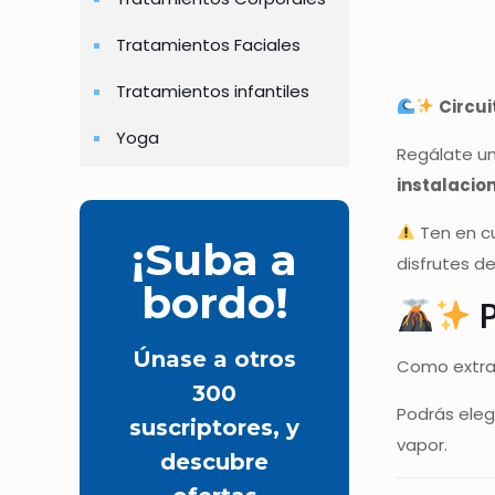
Tratamientos Faciales
Tratamientos infantiles
Circui
Yoga
Regálate un
instalacio
Ten en c
¡Suba a
disfrutes de
bordo!
P
Únase a otros
Como extra 
300
Podrás eleg
suscriptores, y
vapor.
descubre