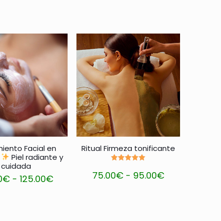
iento Facial en
Ritual Firmeza tonificante
e
Piel radiante y
cuidada
Valorado
Rango
75.00
€
-
95.00
€
con
Rango
0
€
-
125.00
€
5.00
de 5
de
de
Este
Este
precios:
precios:
producto
producto
desde
desde
tiene