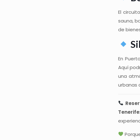
El circui
sauna, ba
de bienes
Si
En Puerto
Aquí pod
una atmó
urbanas c
Reser
Tenerife
experienc
Porque 