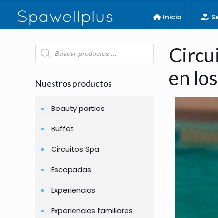
Inicio
Se
Búsqueda
Circu
de
productos
en lo
Nuestros productos
Beauty parties
Buffet
Circuitos Spa
Escapadas
Experiencias
Experiencias familiares