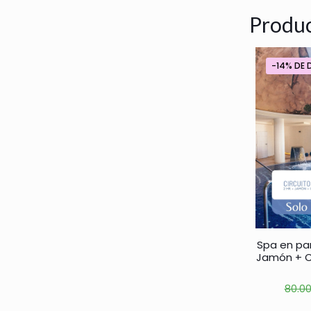
Produc
-14% DE
Spa en par
Jamón + C
80.0