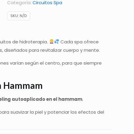
Categoría:
Circuitos Spa
los
mejores
SKU:
N/D
Spas
cantidad
uitos de hidroterapia.
Cada spa ofrece
s, diseñados para revitalizar cuerpo y mente.
iones varían según el centro, para que siempre
 en Hammam
eeling autoaplicado en el hammam
.
 para suavizar la piel y potenciar los efectos del