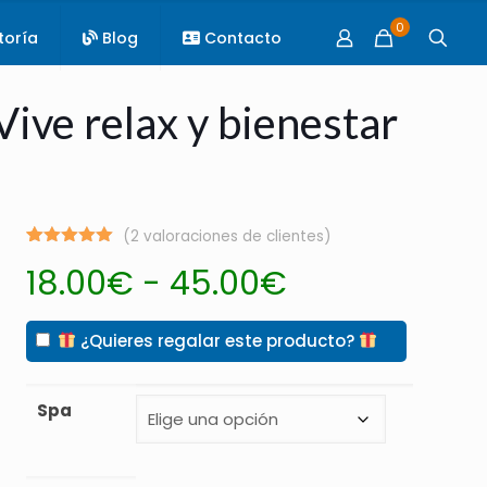
0
toría
Blog
Contacto
Vive relax y bienestar
(
2
valoraciones de clientes)
Valorado
2
Rango
18.00
€
-
45.00
€
con
5.00
de 5 en
de
base a
valoraciones
precios:
¿Quieres regalar este producto?
de clientes
desde
18.00€
Spa
hasta
45.00€