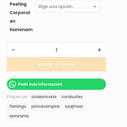
Peeling
Corporal
en
Hammam
Circuitos
spa
en
Añadir al carrito
Tenerife
Pedir más información
Vive
Etiquetas:
azulesnivaria
coralsuites
relax
flamingo
princessinspire
saajmaar
y
semiramis
bienestar
en