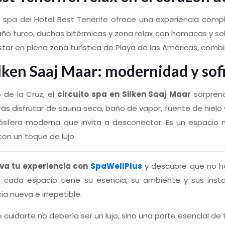
to spa del Hotel Best Tenerife ofrece una experiencia comp
ño turco, duchas bitérmicas y zona relax con hamacas y sol
tar en plena zona turística de Playa de las Américas, comb
lken Saaj Maar: modernidad y sof
 de la Cruz, el
circuito spa en Silken Saaj Maar
sorpren
rás disfrutar de sauna seca, baño de vapor, fuente de hie
sfera moderna que invita a desconectar. Es un espacio 
on un toque de lujo.
va tu experiencia con
SpaWellPlus
y descubre que no ha
: cada espacio tiene su esencia, su ambiente y sus insta
ia nueva e irrepetible.
cuidarte no debería ser un lujo, sino una parte esencial de t