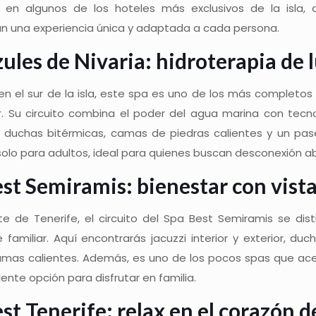
 en algunos de los hoteles más exclusivos de la isla, 
an una experiencia única y adaptada a cada persona.
ules de Nivaria: hidroterapia de 
en el sur de la isla, este spa es uno de los más completos
r. Su circuito combina el poder del agua marina con tecno
 duchas bitérmicas, camas de piedras calientes y un paseo
olo para adultos, ideal para quienes buscan desconexión ab
st Semiramis: bienestar con vist
rte de Tenerife, el circuito del Spa Best Semiramis se di
familiar. Aquí encontrarás jacuzzi interior y exterior, du
camas calientes. Además, es uno de los pocos spas que acep
ente opción para disfrutar en familia.
st Tenerife: relax en el corazón d