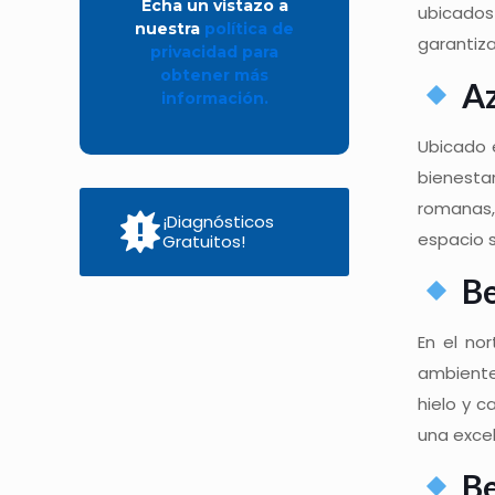
Echa un vistazo a
ubicados
nuestra
política de
garantiz
privacidad para
obtener más
Az
información.
Ubicado 
bienesta
romanas,
¡Diagnósticos
espacio s
Gratuitos!
Be
En el no
ambiente 
hielo y 
una excel
Be