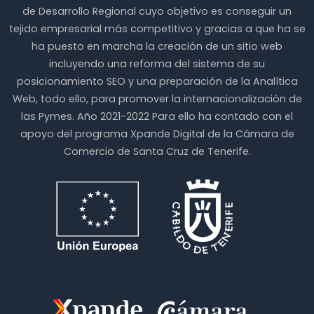
pueden
pueden
de Desarrollo Regional cuyo objetivo es conseguir un
elegir
elegir
tejido empresarial más competitivo y gracias a que ha se
en
en
ha puesto en marcha la creación de un sitio web
la
la
página
página
incluyendo una reforma del sistema de su
de
de
posicionamiento SEO y una preparación de la Analítica
producto
producto
Web, todo ello, para promover la internacionalización de
las Pymes. Año 2021-2022 Para ello ha contado con el
apoyo del programa Xpande Digital de la Cámara de
Comercio de Santa Cruz de Tenerife.