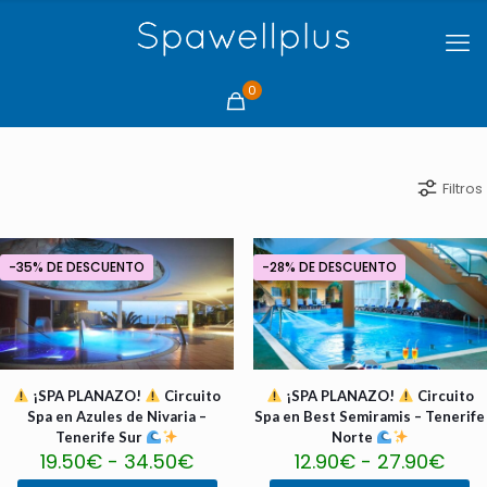
0
Filtros
-35% DE DESCUENTO
-28% DE DESCUENTO
¡SPA PLANAZO!
Circuito
¡SPA PLANAZO!
Circuito
Spa en Azules de Nivaria –
Spa en Best Semiramis – Tenerife
Tenerife Sur
Norte
Rango
Ran
19.50
€
-
34.50
€
12.90
€
-
27.90
€
de
de