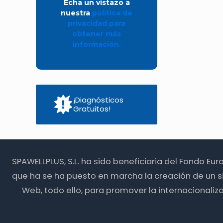
Echa un vistazo a
nuestra
política de
privacidad para
obtener más
información.
¡Diagnósticos
Gratuitos!
SPAWELLPLUS, S.L. ha sido beneficiaria del Fondo Eu
que ha se ha puesto en marcha la creación de un s
Web, todo ello, para promover la internacionali