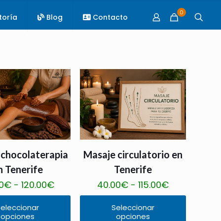
0
toría
Blog
Contacto
 chocolaterapia
Masaje circulatorio en
n Tenerife
Tenerife
Rango
Rango
0
€
-
120.00
€
40.00
€
-
115.00
€
de
de
eleccionar
Seleccionar
precios:
precios:
opciones
opciones
Este