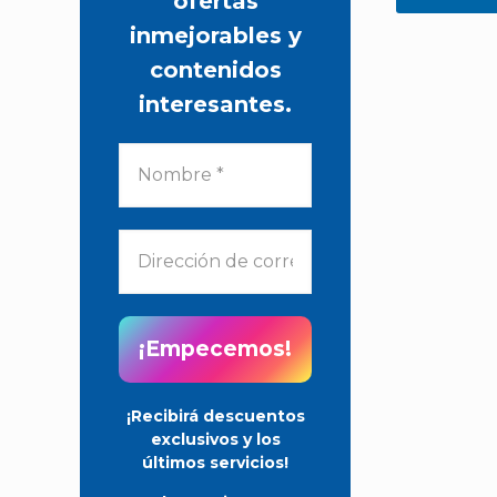
ofertas
producto
inmejorables y
tiene
contenidos
múltiples
interesantes.
variantes.
Las
opciones
se
pueden
elegir
en
la
página
de
¡Recibirá descuentos
producto
exclusivos y los
últimos servicios!