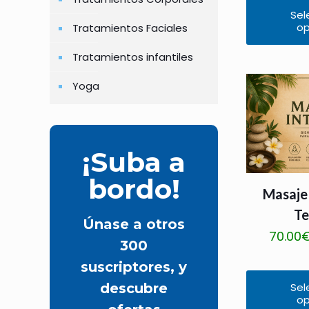
Sel
op
Tratamientos Faciales
Este
producto
Tratamientos infantiles
tiene
Yoga
múltiples
variantes.
Las
opciones
¡Suba a
se
bordo!
pueden
Masaje 
elegir
Te
en
Únase a otros
70.00
la
300
página
suscriptores, y
de
descubre
Sel
op
producto
Este