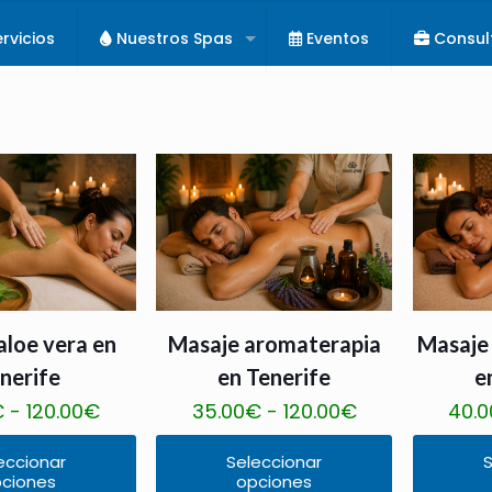
rvicios
Nuestros Spas
Eventos
Consul
aloe vera en
Masaje aromaterapia
Masaje
nerife
en Tenerife
e
Rango
Rango
€
-
120.00
€
35.00
€
-
120.00
€
40.0
de
de
eccionar
Seleccionar
S
precios:
precios:
ciones
opciones
Este
Este