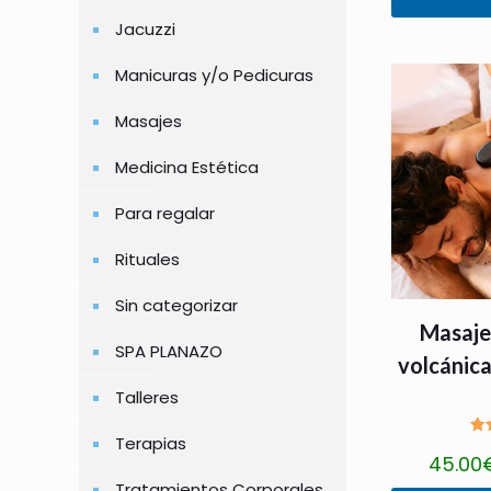
producto
Jacuzzi
tiene
Manicuras y/o Pedicuras
múltiples
variantes.
Masajes
Las
Medicina Estética
opciones
se
Para regalar
pueden
Rituales
elegir
en
Sin categorizar
Masaje
la
SPA PLANAZO
página
volcánica
de
Talleres
producto
Terapias
V
45.00
Tratamientos Corporales