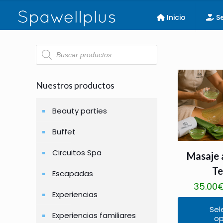
Inicio
Se
Búsqueda
de
productos
Nuestros productos
Beauty parties
Buffet
Circuitos Spa
Masaje 
Te
Escapadas
35.00
Experiencias
Sel
Experiencias familiares
op
Este