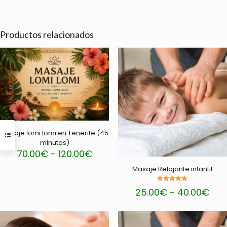
Productos relacionados
Masaje lomi lomi en Tenerife (45
minutos)
Rango
70.00
€
-
120.00
€
de
Este
Masaje Relajante infantil
precios:
producto
desde
tiene
Valorado
Ran
70.00€
25.00
€
-
40.00
€
con
múltiples
de
hasta
5.00
Este
variantes.
de 5
prec
120.00€
producto
Las
des
tiene
opciones