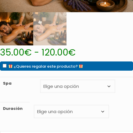
Rango
35.00
€
-
120.00
€
de
precios:
desde
¿Quieres regalar este producto?
35.00€
hasta
120.00€
Spa
Duración