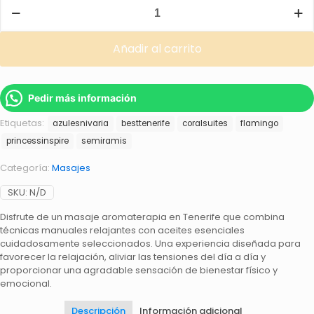
Masaje
aromaterapia
en
Tenerife
Añadir al carrito
cantidad
Pedir más información
Etiquetas:
azulesnivaria
besttenerife
coralsuites
flamingo
princessinspire
semiramis
Categoría:
Masajes
SKU:
N/D
Disfrute de un masaje aromaterapia en Tenerife que combina
técnicas manuales relajantes con aceites esenciales
cuidadosamente seleccionados. Una experiencia diseñada para
favorecer la relajación, aliviar las tensiones del día a día y
proporcionar una agradable sensación de bienestar físico y
emocional.
Descripción
Información adicional