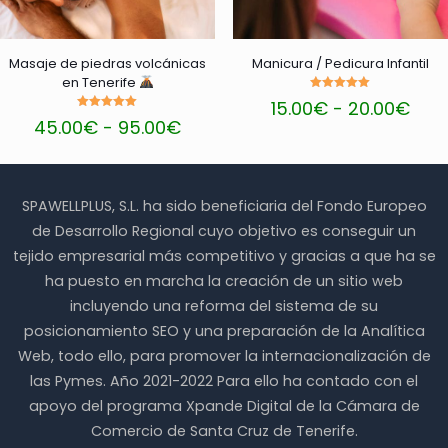
en
la
página
de
Masaje de piedras volcánicas
Manicura / Pedicura Infantil
producto
en Tenerife
Valorado
Ran
15.00
€
-
20.00
€
con
Valorado
Rango
de
5.00
45.00
€
-
95.00
€
con
Este
de 5
de
prec
5.00
Este
producto
de 5
precios:
des
producto
tiene
desde
15.0
tiene
múltiples
45.00€
has
SPAWELLPLUS, S.L. ha sido beneficiaria del Fondo Europeo
múltiples
variantes.
hasta
20.
variantes.
Las
de Desarrollo Regional cuyo objetivo es conseguir un
95.00€
Las
opciones
tejido empresarial más competitivo y gracias a que ha se
opciones
se
ha puesto en marcha la creación de un sitio web
se
pueden
pueden
elegir
incluyendo una reforma del sistema de su
elegir
en
posicionamiento SEO y una preparación de la Analítica
en
la
Web, todo ello, para promover la internacionalización de
la
página
página
de
las Pymes. Año 2021-2022 Para ello ha contado con el
de
producto
apoyo del programa Xpande Digital de la Cámara de
producto
Comercio de Santa Cruz de Tenerife.