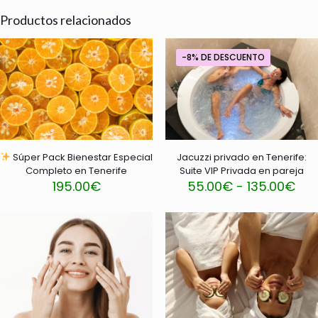
Productos relacionados
-8% DE DESCUENTO
Súper Pack Bienestar Especial
Jacuzzi privado en Tenerife:
Completo en Tenerife
Suite VIP Privada en pareja
Ra
195.00
€
55.00
€
-
135.00
€
de
Este
Este
pre
producto
producto
de
tiene
tiene
55.
múltiples
múltiples
has
variantes.
variantes.
135
Las
Las
opciones
opciones
se
se
pueden
pueden