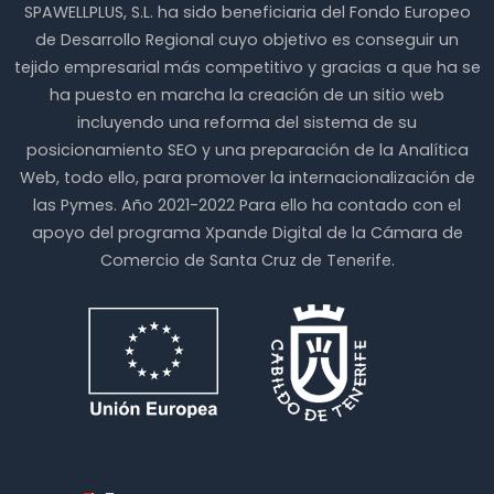
45.00€
pueden
SPAWELLPLUS, S.L. ha sido beneficiaria del Fondo Europeo
múltiples
hasta
elegir
variantes.
de Desarrollo Regional cuyo objetivo es conseguir un
55.00€
en
Las
tejido empresarial más competitivo y gracias a que ha se
la
opciones
página
ha puesto en marcha la creación de un sitio web
se
de
pueden
incluyendo una reforma del sistema de su
producto
elegir
posicionamiento SEO y una preparación de la Analítica
en
Web, todo ello, para promover la internacionalización de
la
las Pymes. Año 2021-2022 Para ello ha contado con el
página
de
apoyo del programa Xpande Digital de la Cámara de
producto
Comercio de Santa Cruz de Tenerife.