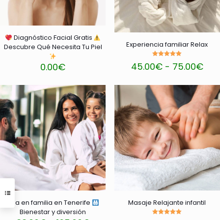
elegir
elegir
en
en
la
la
página
página
Diagnóstico Facial Gratis
de
de
Experiencia familiar Relax
Descubre Qué Necesita Tu Piel
producto
producto
Valorado
Ran
45.00
€
-
75.00
€
0.00
€
con
de
5.00
Este
Este
de 5
pre
producto
producto
des
tiene
tiene
45.
múltiples
múltiples
has
variantes.
variantes.
75.
Las
Las
opciones
opciones
se
se
pueden
pueden
elegir
elegir
en
en
la
la
página
página
de
de
Spa en familia en Tenerife
Masaje Relajante infantil
producto
producto
Bienestar y diversión
Valorado