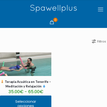
0
Filtros
Terapia Acuática en Tenerife –
Meditación y Relajación
Rango
35.00
€
-
65.00
€
de
precios:
Seleccionar
desde
opciones
Este