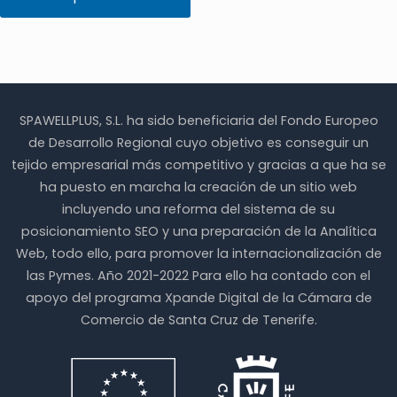
35.00€
producto
hasta
tiene
65.00€
múltiples
variantes.
Las
opciones
se
SPAWELLPLUS, S.L. ha sido beneficiaria del Fondo Europeo
pueden
de Desarrollo Regional cuyo objetivo es conseguir un
elegir
en
tejido empresarial más competitivo y gracias a que ha se
la
ha puesto en marcha la creación de un sitio web
página
incluyendo una reforma del sistema de su
de
producto
posicionamiento SEO y una preparación de la Analítica
Web, todo ello, para promover la internacionalización de
las Pymes. Año 2021-2022 Para ello ha contado con el
apoyo del programa Xpande Digital de la Cámara de
Comercio de Santa Cruz de Tenerife.