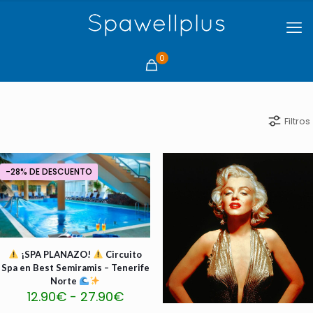
0
Filtros
-28% DE DESCUENTO
¡SPA PLANAZO!
Circuito
Spa en Best Semiramis – Tenerife
Norte
Rango
12.90
€
-
27.90
€
de