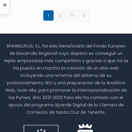
Las
Las
opciones
opciones
se
se
1
2
3
4
pueden
pueden
elegir
elegir
en
en
la
la
página
página
SPAWELLPLUS, S.L. ha sido beneficiaria del Fondo Europeo
de
de
producto
producto
de Desarrollo Regional cuyo objetivo es conseguir un
tejido empresarial más competitivo y gracias a que ha se
ha puesto en marcha la creación de un sitio web
incluyendo una reforma del sistema de su
posicionamiento SEO y una preparación de la Analítica
Web, todo ello, para promover la internacionalización de
las Pymes. Año 2021-2022 Para ello ha contado con el
apoyo del programa Xpande Digital de la Cámara de
Comercio de Santa Cruz de Tenerife.