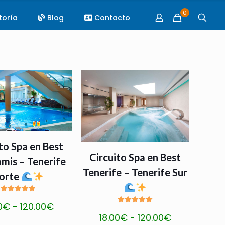
0
toría
Blog
Contacto
to Spa en Best
Circuito Spa en Best
mis – Tenerife
Tenerife – Tenerife Sur
orte
Valorado
Rango
0
€
-
120.00
€
con
Valorado
5.00
Rango
18.00
€
-
120.00
€
con
de 5
de
5.00