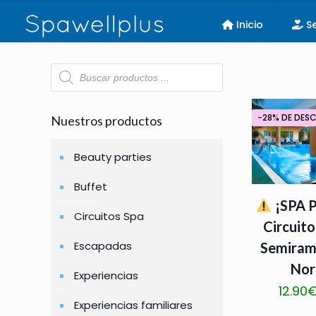
Inicio
Se
Búsqueda
de
productos
-28% DE DES
Nuestros productos
Beauty parties
Buffet
¡SPA 
Circuitos Spa
Circuito
Escapadas
Semirami
Nor
Experiencias
12.90
Experiencias familiares