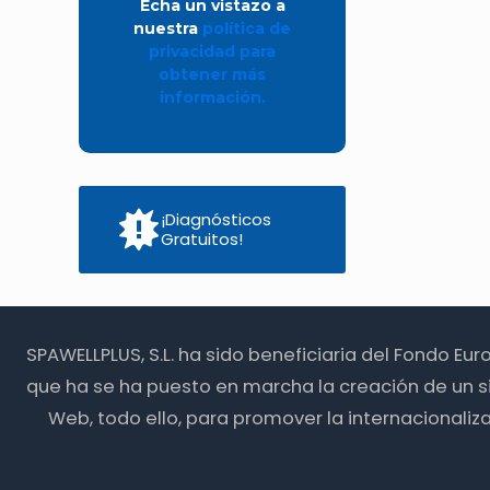
Echa un vistazo a
nuestra
política de
privacidad para
obtener más
información.
¡Diagnósticos
Gratuitos!
SPAWELLPLUS, S.L. ha sido beneficiaria del Fondo Eu
que ha se ha puesto en marcha la creación de un s
Web, todo ello, para promover la internacionali