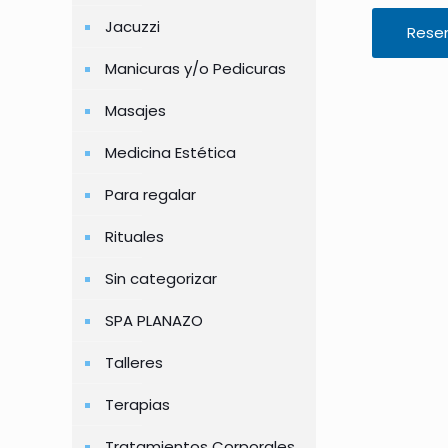
Jacuzzi
Reser
Este
Manicuras y/o Pedicuras
producto
tiene
Masajes
múltiples
Medicina Estética
variantes.
Las
Para regalar
opciones
Rituales
se
pueden
Sin categorizar
elegir
SPA PLANAZO
en
la
Talleres
página
Terapias
de
producto
Tratamientos Corporales