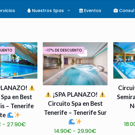
rvicios
Nuestros Spas
Eventos
Consul
CUENTO
-17% DE DESCUENTO
PLANAZO!
Circui
¡SPA PLANAZO!
 Spa en Best
Semira
Circuito Spa en Best
s – Tenerife
N
Tenerife – Tenerife Sur
te
18.0
Rango
€
-
27.90
€
Rango
14.90
€
-
29.90
€
de