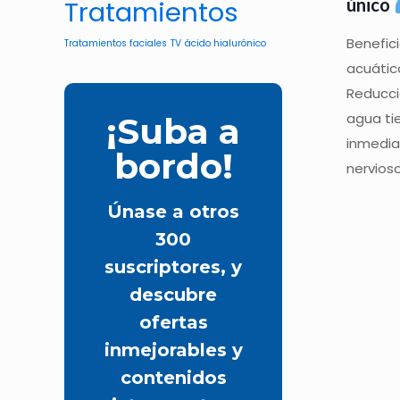
Tratamientos
único
Benefic
Tratamientos faciales
TV
ácido hialurónico
acuátic
Reducci
agua ti
¡Suba a
inmedia
bordo!
nervioso
Únase a otros
300
suscriptores, y
descubre
ofertas
inmejorables y
contenidos