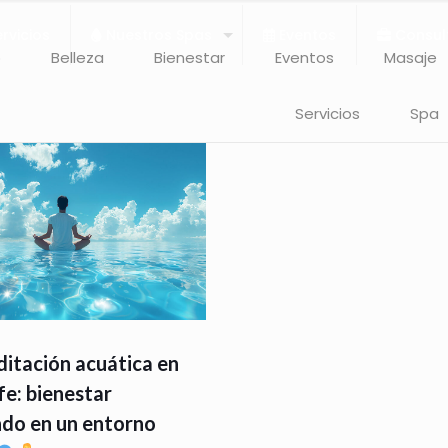
rvicios
Nuestros Spas
Eventos
Consul
o
Belleza
Bienestar
Eventos
Masaje
Servicios
Spa
itación acuática en
fe: bienestar
do en un entorno