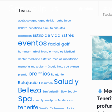
Inicio
Se
Temas
Tod
acuático
agua
agua de Mar
baño turco
Belleza
beneficios
circuito
circuitos
Estilo de vida
Estrés
dermapen
eventos
facial
golf
hammam
labial
Masaje
masajes
Medical
Center
medicina estética
medios
meditación
memoria
muscular
músculo
Notas de prensa
premios
premio
Ralajante
Salud y
Relajación
resumen
Belleza
Med
San Valentín
Slow Beauty
Spa
Teneri
spas
Spawellplus
Tendencias
profun
tenerife
Tensión
Tratamiento facial