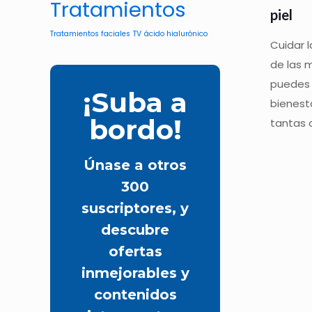
Tratamientos
piel
Tratamientos faciales
TV
ácido hialurónico
Cuidar l
de las 
puedes 
¡Suba a
bienest
bordo!
tantas 
Únase a otros
300
suscriptores, y
descubre
ofertas
inmejorables y
contenidos