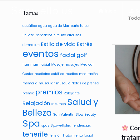
Inicio
Se
Temas
Tod
acuático
agua
agua de Mar
baño turco
Belleza
beneficios
circuito
circuitos
Estilo de vida
Estrés
dermapen
eventos
facial
golf
hammam
labial
Masaje
masajes
Medical
Center
medicina estética
medios
meditación
memoria
muscular
músculo
Notas de prensa
premios
premio
Ralajante
Salud y
Relajación
resumen
Belleza
San Valentín
Slow Beauty
Spa
spas
Spawellplus
Tendencias
Cóm
tenerife
Tensión
Tratamiento facial
tratam