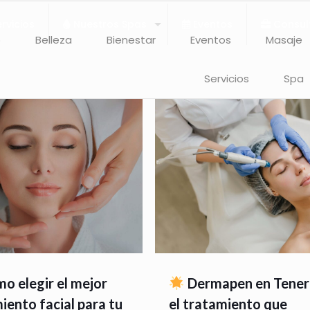
rvicios
Nuestros Spas
Eventos
Consul
o
Belleza
Bienestar
Eventos
Masaje
Servicios
Spa
o elegir el mejor
Dermapen en Teneri
iento facial para tu
el tratamiento que