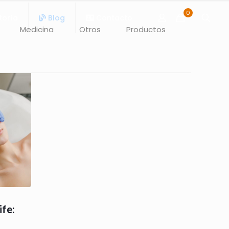
0
toría
Blog
Contacto
Medicina
Otros
Productos
fe: