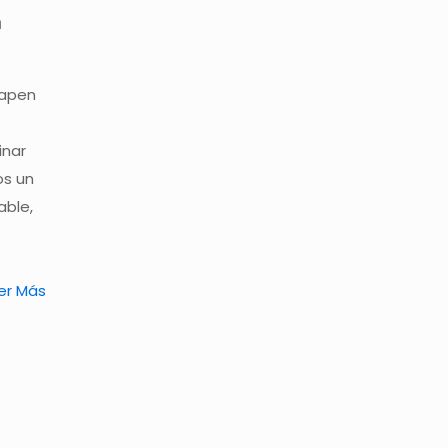
a
mapen
inar
os un
able,
er Más