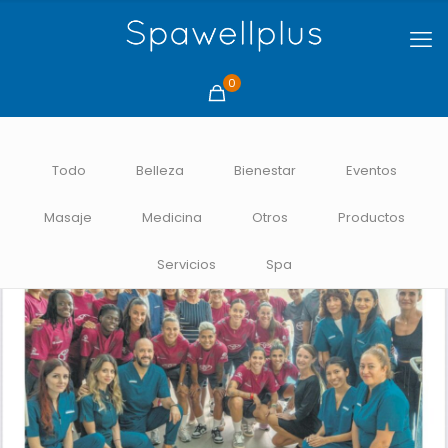
0
Todo
Belleza
Bienestar
Eventos
Masaje
Medicina
Otros
Productos
Servicios
Spa