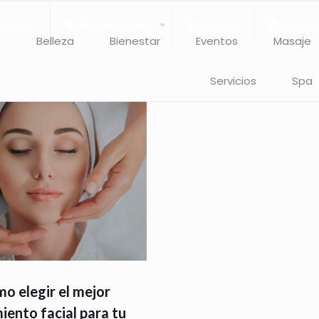
rvicios
Nuestros Spas
Eventos
Consul
o
Belleza
Bienestar
Eventos
Masaje
Servicios
Spa
o elegir el mejor
iento facial para tu