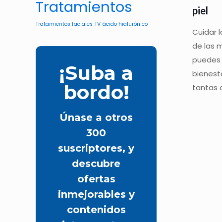
Tratamientos
piel
Tratamientos faciales
TV
ácido hialurónico
Cuidar l
de las 
puedes 
¡Suba a
bienest
bordo!
tantas 
Únase a otros
300
suscriptores, y
descubre
ofertas
inmejorables y
contenidos