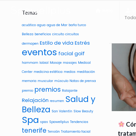
Inicio
Se
Temas
Tod
acuático
agua
agua de Mar
baño turco
Belleza
beneficios
circuito
circuitos
Estilo de vida
Estrés
dermapen
eventos
facial
golf
hammam
labial
Masaje
masajes
Medical
Center
medicina estética
medios
meditación
memoria
muscular
músculo
Notas de prensa
premios
premio
Ralajante
Salud y
Relajación
resumen
Belleza
San Valentín
Slow Beauty
Spa
spas
Spawellplus
Tendencias
Cóm
tenerife
Tensión
Tratamiento facial
tratam