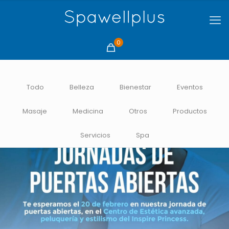
0
Todo
Belleza
Bienestar
Eventos
Masaje
Medicina
Otros
Productos
Servicios
Spa