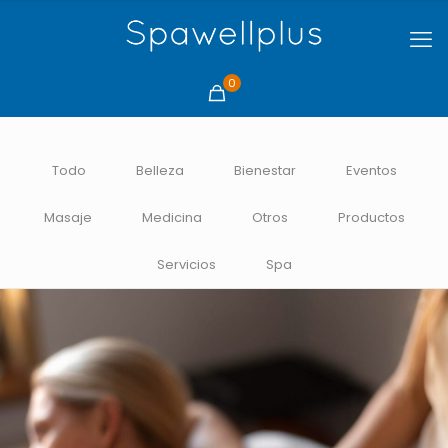
0
Todo
Belleza
Bienestar
Eventos
Masaje
Medicina
Otros
Productos
Servicios
Spa