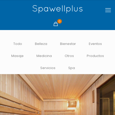
0
Todo
Belleza
Bienestar
Eventos
Masaje
Medicina
Otros
Productos
Servicios
Spa