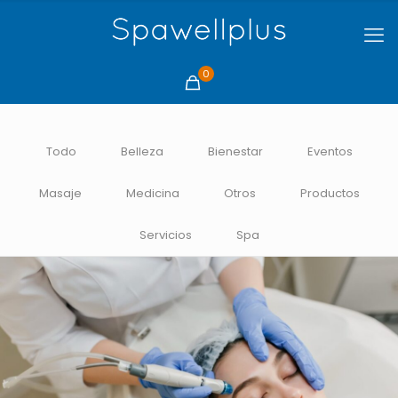
0
Todo
Belleza
Bienestar
Eventos
Masaje
Medicina
Otros
Productos
Servicios
Spa