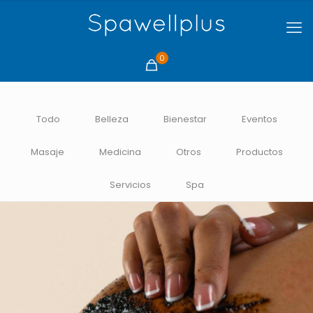
0
Todo
Belleza
Bienestar
Eventos
Masaje
Medicina
Otros
Productos
Servicios
Spa