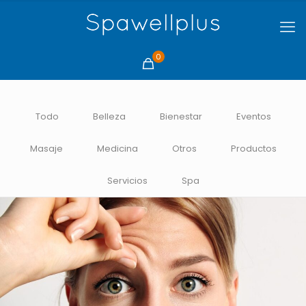
0
Todo
Belleza
Bienestar
Eventos
Masaje
Medicina
Otros
Productos
Servicios
Spa