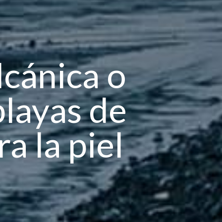
lcánica o
playas de
a la piel