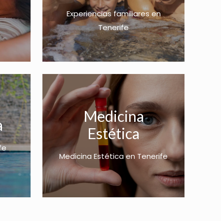
o
s
t
Experiencias familiares en
s
:
o
Tenerife
:
d
t
d
e
i
e
s
e
s
d
n
d
e
e
e
1
m
Medicina
1
8
ú
a
8
Estética
.
l
.
0
t
fe
0
Medicina Estética en Tenerife
0
i
0
€
p
€
h
l
h
a
e
a
s
s