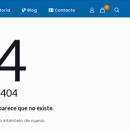
0
toría
Blog
Contacto
4
 404
parece que no existe.
 o inténtelo de nuevo.