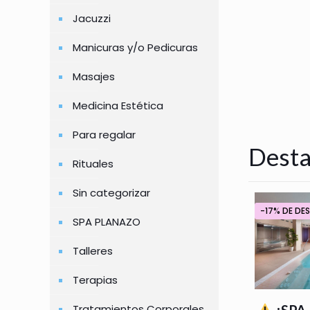
Jacuzzi
Manicuras y/o Pedicuras
Masajes
Medicina Estética
Para regalar
Dest
Rituales
Sin categorizar
-17% DE D
SPA PLANAZO
Talleres
Terapias
¡SPA
Tratamientos Corporales