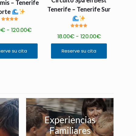
mis – Tenerife
Tenerife – Tenerife Sur
orte
Valorado
R
0
€
-
120.00
€
con
Valorado
5.00
R
18.00
€
-
120.00
€
con
de 5
a
5.00
de 5
a
n
erve su cita
Reserve su cita
n
g
E
g
o
s
o
d
t
d
e
e
e
p
p
p
r
r
r
e
o
e
c
d
Experiencias
c
i
u
Familiares
i
o
c