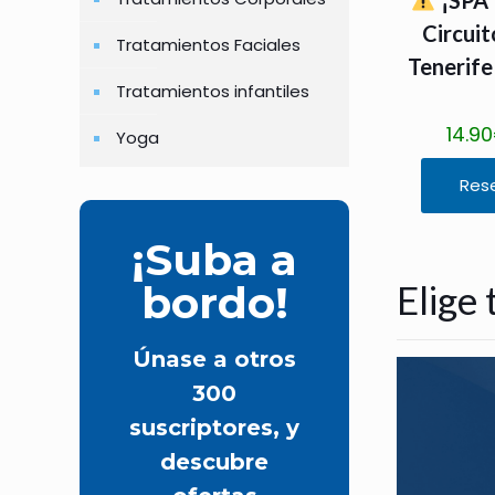
Circuit
Tratamientos Faciales
Tenerife
Tratamientos infantiles
14.90
Yoga
Rese
E
s
¡Suba a
t
Elige
bordo!
e
p
r
Únase a otros
o
300
d
suscriptores, y
u
descubre
c