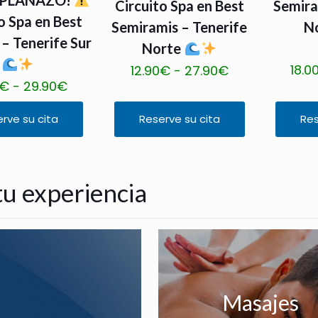
Circuito Spa en Best
Semira
o Spa en Best
Semiramis – Tenerife
N
 – Tenerife Sur
Norte
18.0
R
12.90
€
-
27.90
€
R
€
-
29.90
€
a
a
n
rve su cita
Reserve su cita
Res
n
E
E
g
g
s
s
o
o
t
t
d
d
 tu experiencia
e
e
e
e
p
p
p
p
r
r
r
r
o
o
e
e
d
d
c
c
u
u
i
Masajes
i
c
c
o