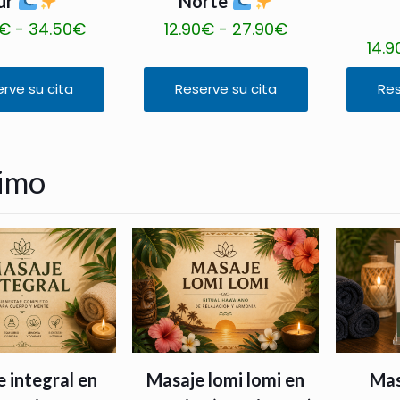
ur
Norte
9
g
g
e
e
s
R
R
€
-
34.50
€
12.90
€
-
27.90
€
.
i
i
n
n
d
14.9
a
a
5
r
r
e
e
e
n
n
0
e
e
m
m
rve su cita
Reserve su cita
Res
1
E
E
g
g
€
n
n
ú
ú
8
s
s
o
o
h
l
l
l
l
.
t
t
d
d
a
a
a
t
t
0
timo
e
e
e
e
s
p
p
i
i
0
p
p
p
p
t
á
á
p
p
€
r
r
r
r
a
g
g
l
l
h
o
o
e
e
3
i
i
e
e
a
d
d
c
c
4
n
n
s
s
s
u
u
i
i
.
a
a
v
v
t
c
c
o
o
5
d
d
a
a
a
t
t
s
s
0
e
e
r
r
4
o
o
:
:
 integral en
Masaje lomi lomi en
Mas
€
p
p
i
i
5