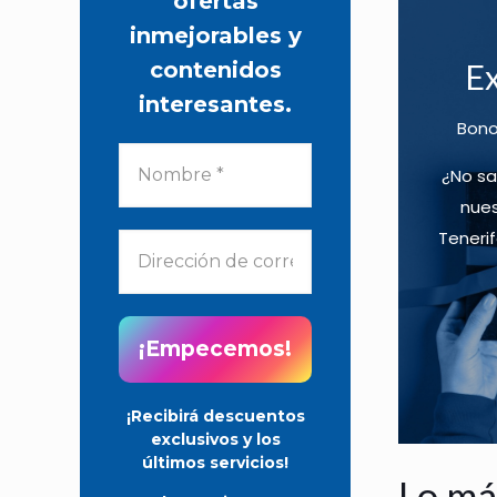
ofertas
t
inmejorables y
o
contenidos
Ex
t
interesantes.
i
Bono
e
n
¿No sa
e
nues
m
Tenerif
ú
l
t
i
p
l
¡Recibirá descuentos
exclusivos y los
e
últimos servicios!
s
Lo má