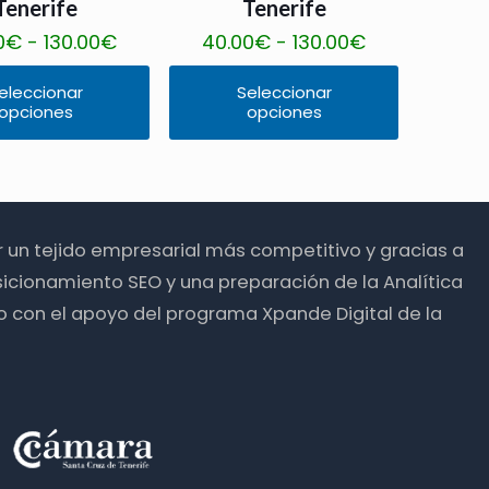
t
Tenerife
Tenerife
€
r
a
d
d
i
R
R
0
€
-
130.00
€
40.00
€
-
130.00
€
o
n
e
e
e
a
a
d
t
s
s
n
eleccionar
Seleccionar
n
n
u
e
opciones
opciones
E
d
d
e
g
g
c
s
s
e
e
m
o
o
t
.
t
1
1
ú
d
d
o
L
e
4
4
l
e
e
a
p
.
.
t
ir un tejido empresarial más competitivo y gracias a
p
p
s
r
9
9
i
icionamiento SEO y una preparación de la Analítica
r
r
o
o
0
0
p
o con el apoyo del programa Xpande Digital de la
e
e
p
d
€
€
l
c
c
c
u
h
h
e
i
i
i
c
a
a
s
o
o
o
t
s
s
v
s
s
n
o
t
t
a
:
:
e
t
a
a