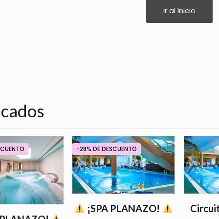
ir al Inicio
acados
ESCUENTO
-28% DE DESCUENTO
¡SPA PLANAZO!
Circui
 PLANAZO!