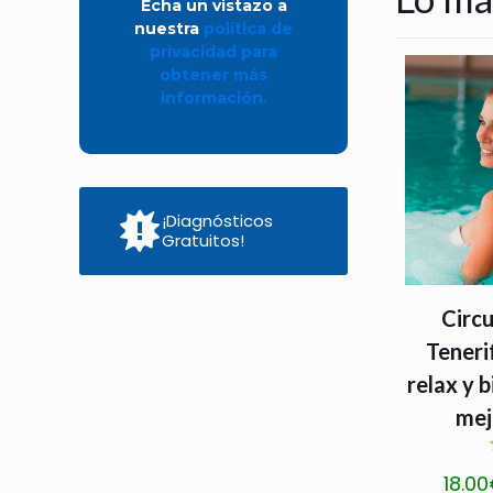
Echa un vistazo a
v
nuestra
política de
a
privacidad para
r
obtener más
información.
i
a
n
t
¡Diagnósticos
e
Gratuitos!
s
.
Circu
L
Teneri
a
relax y b
s
o
mej
p
c
18.00