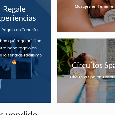
o
t
t
s
Masajes en Tenerife
Regale
s
o
o
:
periencias
:
t
t
d
d
i
i
e
 Regalo en Tenerife
e
e
e
s
s
n
n
d
bes qué regalar? Con
d
e
e
e
tro bono regalo en
e
m
m
1
e lo tendrás facilísimo
1
ú
ú
2
Circuitos Sp
4
l
l
.
.
t
t
9
Circuitos Spa en Teneri
9
i
i
0
0
p
p
€
€
l
l
h
h
e
e
a
a
s
s
s
s vendido