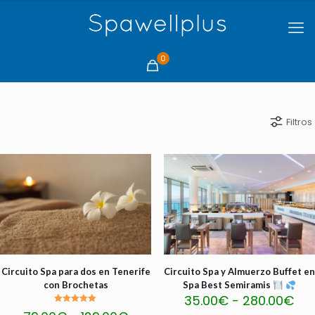
0
Filtros
Circuito Spa para dos en Tenerife
Circuito Spa y Almuerzo Buffet en
con Brochetas
Spa Best Semiramis
Ra
35.00
€
-
280.00
€
de
Valorado