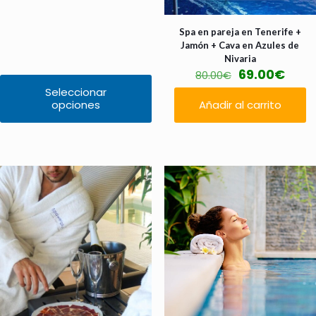
35.50€
hasta
Spa en pareja en Tenerife +
70.00€
Jamón + Cava en Azules de
Nivaria
El
El
69.00
€
80.00
€
precio
prec
Seleccionar
original
actu
opciones
Añadir al carrito
Este
era:
es:
producto
80.00€.
69.0
tiene
múltiples
variantes.
Las
opciones
se
pueden
elegir
en
la
página
de
producto