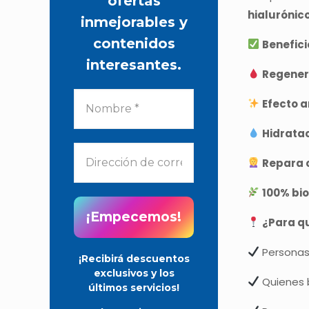
ofertas
hialurónic
inmejorables y
contenidos
Benefici
interesantes.
Regener
Efecto a
Hidratac
Repara c
100% bi
¿Para q
Personas
¡Recibirá descuentos
exclusivos y los
Quienes b
últimos servicios!