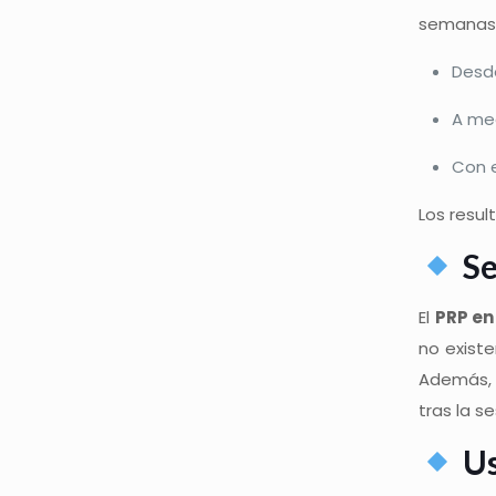
semanas
Desde
A med
Con e
Los resul
Se
El
PRP en
no existe
Además, 
tras la se
Us