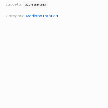
facial
Etiqueta:
azulesnivaria
natural
cantidad
Categoría:
Medicina Estética