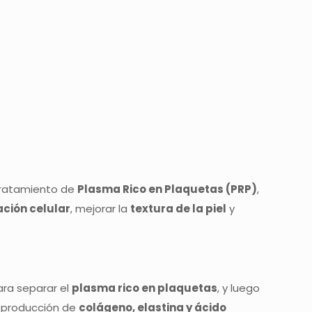
 tratamiento de
Plasma Rico en Plaquetas (PRP)
,
ción celular
, mejorar la
textura de la piel
y
ara separar el
plasma rico en plaquetas
, y luego
a producción de
colágeno, elastina y ácido