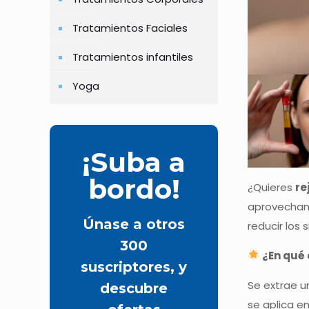
Tratamientos Faciales
Tratamientos infantiles
Yoga
¡Suba a
bordo!
¿Quieres
re
aprovechamo
Únase a otros
reducir los
300
¿En qué 
suscriptores, y
Se extrae u
descubre
se aplica e