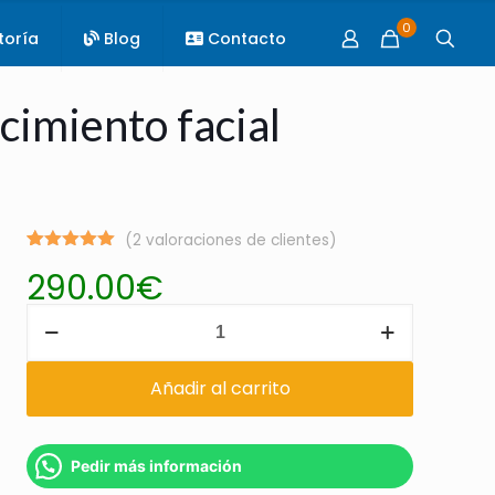
0
toría
Blog
Contacto
imiento facial
(
2
valoraciones de clientes)
Valorado
2
290.00
€
con
5.00
de 5 en
base a
PRP
valoraciones
de clientes
en
Tenerife
Añadir al carrito
Pedir más información
Rejuvenecimiento