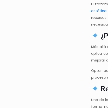
El trata
estética
recursos 
necesidad
¿P
Más allá
aplica co
mejorar c
Optar p
proceso 
Re
Una de l
forma na