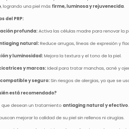
o
, logrando una piel más
firme, luminosa y rejuvenecida
.
os del PRP:
ación profunda:
Activa las células madre para renovar la pi
ntiaging natural:
Reduce arrugas, líneas de expresión y fla
ión y luminosidad:
Mejora la textura y el tono de la piel.
icatrices y marcas:
Ideal para tratar manchas, acné y oje
ocompatible y seguro:
Sin riesgos de alergias, ya que se us
uién está recomendado?
 que desean un tratamiento
antiaging natural y efectivo
.
uscan mejorar la calidad de su piel sin rellenos ni cirugías.