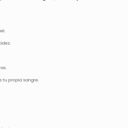
el.
cidez.
ras.
a tu propia sangre.