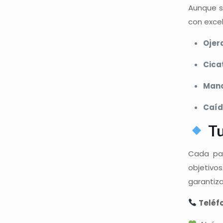
Aunque s
con excel
Ojer
Cica
Manc
Caíd
Tu
Cada pac
objetivo
garantiza
Teléf