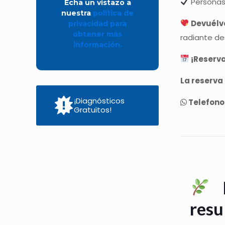
Personas 
Echa un vistazo a
nuestra
política de
Devuélve
privacidad para
obtener más
radiante de
información.
¡Reserva
La reserva
¡Diagnósticos
Telefono
Gratuitos!
P
resu