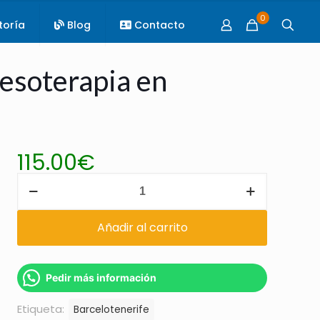
0
toría
Blog
Contacto
Mesoterapia en
115.00
€
Tratamiento
Facial
Virtual
Añadir al carrito
de
Mesoterapia
Pedir más información
en
Tenerife
Etiqueta:
Barcelotenerife