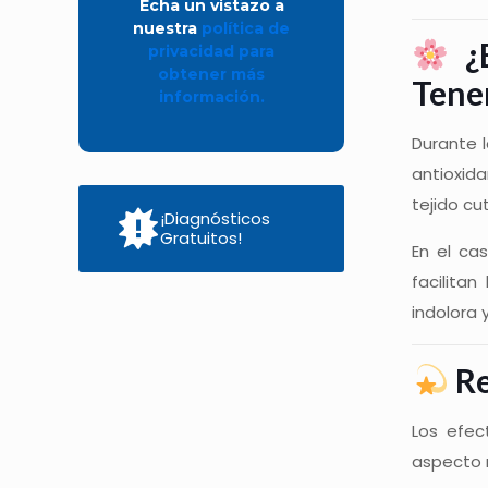
Echa un vistazo a
nuestra
política de
¿E
privacidad para
obtener más
Tene
información.
Durante 
antioxida
tejido cu
¡Diagnósticos
Gratuitos!
En el ca
facilita
indolora 
Re
Los efec
aspecto 