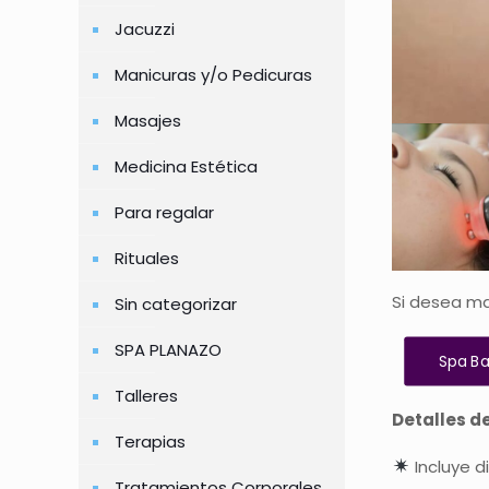
Jacuzzi
Manicuras y/o Pedicuras
Masajes
Medicina Estética
Para regalar
Rituales
Si desea ma
Sin categorizar
SPA PLANAZO
Spa Ba
Talleres
Detalles d
Terapias
Incluye d
Tratamientos Corporales