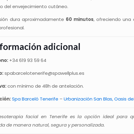
vo del envejecimiento cutáneo.
sión dura aproximadamente
60 minutos
, ofreciendo una 
rofesional.
formación adicional
ono:
+34 619 93 59 64
o:
spabarcelotenerife@spawellplus.es
va:
con mínimo de 48h de antelación.
ción:
Spa Barceló Tenerife
–
Urbanización San Blas, Oasis del
soterapia facial en Tenerife es la opción ideal para 
ada de manera natural, segura y personalizada.