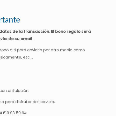
rtante
datos de la transacción. El bono regalo será
avés de su email.
 bono a ti para enviarlo por otro medio como
ísicamente, etc….
 con antelación.
 para disfrutar del servicio.
4 619 93 59 64