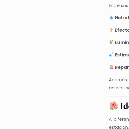
Entre sus
Hidra
Efecto
Lumin
Estim
Repara
Además, 
activos 
Id
A difere
estación