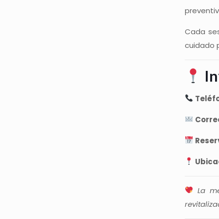
preventi
Cada se
cuidado p
In
Teléf
Corre
Reser
Ubica
La me
revitaliz