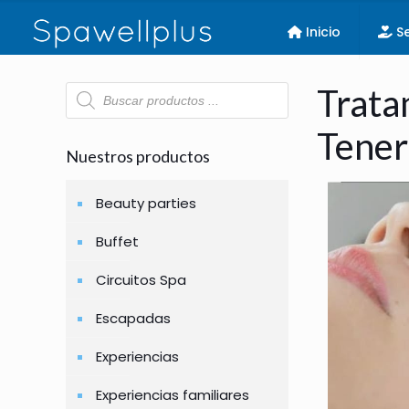
Inicio
Se
Búsqueda
Trata
de
productos
Tener
Nuestros productos
Beauty parties
Buffet
Circuitos Spa
Escapadas
Experiencias
Experiencias familiares