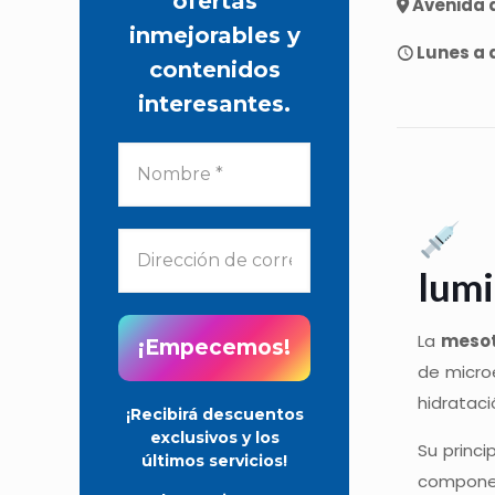
ofertas
Avenida d
inmejorables y
Lunes a d
contenidos
interesantes.
M
lumi
La
mesot
de microe
hidrataci
¡Recibirá descuentos
exclusivos y los
Su princi
últimos servicios!
componen