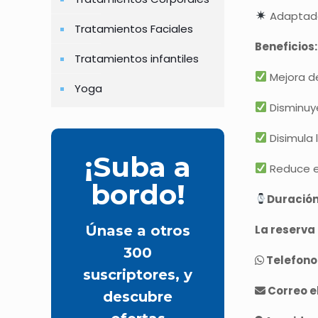
Adaptado 
Tratamientos Faciales
Beneficios:
Tratamientos infantiles
Mejora de
Yoga
Disminuye 
Disimula 
¡Suba a
Reduce e
bordo!
Duració
La reserva
Únase a otros
300
Telefono
suscriptores, y
Correo e
descubre