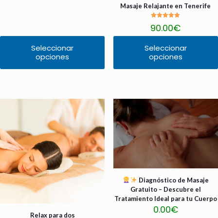
de
de 5
Masaje Relajante en Tenerife
precios:
desde
Valorado
90.00
€
35.00€
con
5.00
hasta
de 5
75.00€
Seleccionar
Seleccionar
opciones
opciones
Este
Este
producto
producto
tiene
tiene
múltiples
múltiples
variantes.
variantes.
Las
Las
opciones
opciones
se
se
pueden
pueden
elegir
elegir
en
en
la
la
página
página
¡Gratis!
de
de
Diagnóstico de Masaje
producto
producto
Gratuito – Descubre el
Tratamiento Ideal para tu Cuerpo
0.00
€
Relax para dos