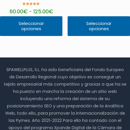
Valorado
Rango
60.00
€
-
125.00
€
con
de
5.00
de 5
precios:
Seleccionar
Seleccionar
desde
opciones
opciones
Este
Este
60.00€
producto
producto
hasta
tiene
tiene
125.00€
múltiples
múltiples
variantes.
variantes.
Las
Las
opciones
opciones
se
se
SPAWELLPLUS, S.L. ha sido beneficiaria del Fondo Europeo
pueden
pueden
de Desarrollo Regional cuyo objetivo es conseguir un
elegir
elegir
en
en
tejido empresarial más competitivo y gracias a que ha se
la
la
ha puesto en marcha la creación de un sitio web
página
página
incluyendo una reforma del sistema de su
de
de
producto
producto
posicionamiento SEO y una preparación de la Analítica
Web, todo ello, para promover la internacionalización de
las Pymes. Año 2021-2022 Para ello ha contado con el
apoyo del programa Xpande Digital de la Cámara de