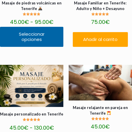
Masaje de piedras volcánicas en
Masaje Familiar en Tenerife:
Tenerife
Adulto y Niño + Desayuno
Valorado
Valorado
Rango
45.00
€
-
95.00
€
75.00
€
con
con
de
5.00
5.00
de 5
de 5
precios:
Seleccionar
desde
opciones
Añadir al carrito
Este
45.00€
producto
hasta
tiene
95.00€
múltiples
variantes.
Las
opciones
se
pueden
elegir
en
la
página
Masaje relajante en pareja en
de
Tenerife
Masaje personalizado en Tenerife
producto
Valorado
Valorado
45.00
€
Rango
45.00
€
-
130.00
€
con
con
5.00
5.00