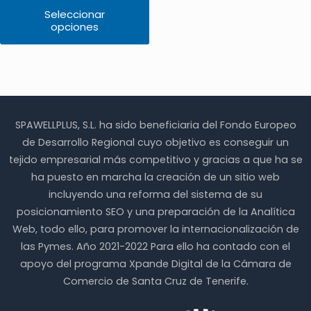
precios:
Seleccionar
desde
opciones
Este
55.00€
producto
hasta
tiene
115.00€
múltiples
variantes.
Las
opciones
se
SPAWELLPLUS, S.L. ha sido beneficiaria del Fondo Europeo
pueden
de Desarrollo Regional cuyo objetivo es conseguir un
elegir
en
tejido empresarial más competitivo y gracias a que ha se
la
ha puesto en marcha la creación de un sitio web
página
incluyendo una reforma del sistema de su
de
producto
posicionamiento SEO y una preparación de la Analítica
Web, todo ello, para promover la internacionalización de
las Pymes. Año 2021-2022 Para ello ha contado con el
apoyo del programa Xpande Digital de la Cámara de
Comercio de Santa Cruz de Tenerife.