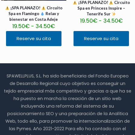
4
7
¡SPA PLANAZO!
Circuito
t
t
d
d
a
a
.
.
¡SPA PLANAZO!
Circuito
Spa en Princess Inspire –
i
i
e
e
n
n
5
9
Spa en Flamingo
Relax y
Tenerife Sur
e
e
s
s
t
t
0
0
R
bienestar en Costa Adeje
19.50
€
-
34.50
€
n
n
d
d
e
e
€
€
R
19.50
€
-
34.50
€
a
e
e
e
e
s
s
a
n
m
m
1
1
.
.
n
g
ú
ú
Reserve su cita
Reserve su cita
4
4
L
L
E
E
g
o
l
l
.
.
a
a
s
s
o
d
t
t
9
9
s
s
t
t
d
e
i
i
0
0
o
o
e
e
e
p
p
p
€
€
p
p
p
p
p
r
l
l
h
h
c
c
r
r
r
e
e
e
a
a
i
i
o
o
SPAWELLPLUS, S.L. ha sido beneficiaria del Fondo Europeo
e
c
s
s
s
s
o
o
d
d
c
i
v
v
de Desarrollo Regional cuyo objetivo es conseguir un
t
t
n
n
u
u
i
o
a
a
a
a
e
e
tejido empresarial más competitivo y gracias a que ha se
c
c
o
s
r
r
2
2
s
s
t
t
ha puesto en marcha la creación de un sitio web
s
:
i
i
9
9
s
s
o
o
:
d
incluyendo una reforma del sistema de su
a
a
.
.
e
e
t
t
d
e
n
n
9
9
p
p
posicionamiento SEO y una preparación de la Analítica
i
i
e
s
t
t
0
0
u
u
Web, todo ello, para promover la internacionalización de
e
e
s
d
e
e
€
€
e
e
n
n
d
e
las Pymes. Año 2021-2022 Para ello ha contado con el
s
s
d
d
e
e
e
1
.
.