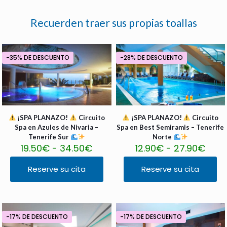
Recuerden traer sus propias toallas
-35% DE DESCUENTO
-28% DE DESCUENTO
¡SPA PLANAZO!
Circuito
¡SPA PLANAZO!
Circuito
Spa en Azules de Nivaria –
Spa en Best Semiramis – Tenerife
Tenerife Sur
Norte
R
R
19.50
€
-
34.50
€
12.90
€
-
27.90
€
a
a
n
n
Reserve su cita
Reserve su cita
E
E
g
g
s
s
o
o
t
t
d
d
e
e
e
e
p
p
p
p
-17% DE DESCUENTO
-17% DE DESCUENTO
r
r
r
r