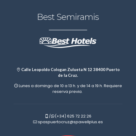
l
l
t
t
i
i
p
p
l
l
e
e
s
s
v
v
a
a
r
r
i
i
a
a
n
n
Calle Leopoldo Cologan Zulueta N 12 38400 Puerto
t
t
de la Cruz.
e
e
Lunes a domingo de 10 a 13 h. y de 14 a 19 h. Requiere
s
s
reserva previa.
.
.
L
L
a
a
s
s
o
o
/
(+34) 625 72 22 26
p
p
spaspuertocruz@spawellplus.es
c
c
i
i