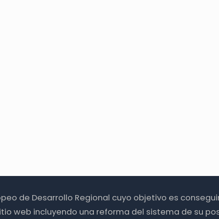
ropeo de Desarrollo Regional cuyo objetivo es consegu
itio web incluyendo una reforma del sistema de su pos