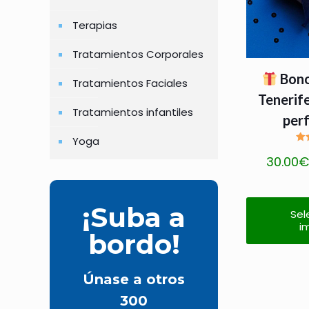
se
pueden
Terapias
elegir
Tratamientos Corporales
en
Bono
la
Tratamientos Faciales
página
Tenerife
Tratamientos infantiles
de
per
producto
Yoga
Va
30.00
¡Suba a
Sel
i
bordo!
Únase a otros
300