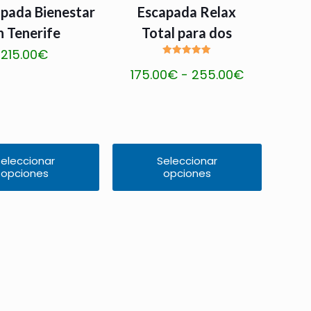
pada Bienestar
Escapada Relax
n Tenerife
Total para dos
215.00
€
Valorado
Rango
175.00
€
-
255.00
€
con
5.00
de 5
de
precios:
desde
175.00€
eleccionar
Seleccionar
hasta
opciones
opciones
Este
255.00€
producto
tiene
múltiples
variantes.
Las
opciones