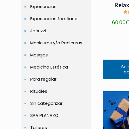
Relax
Experiencias
V
Experiencias familiares
60.00
Jacuzzi
Manicuras y/o Pedicuras
Masajes
Sel
Medicina Estética
op
Este
Para regalar
producto
tiene
Rituales
múltiples
Sin categorizar
variantes.
Las
SPA PLANAZO
opciones
Talleres