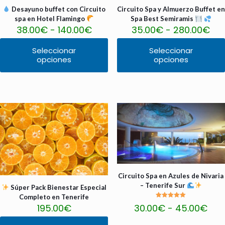
Desayuno buffet con Circuito
Circuito Spa y Almuerzo Buffet en
spa en Hotel Flamingo
Spa Best Semiramis
Rango
Ra
38.00
€
-
140.00
€
35.00
€
-
280.00
€
de
de
precios:
pre
Seleccionar
Seleccionar
desde
de
opciones
opciones
Este
Este
38.00€
35
producto
producto
hasta
ha
tiene
tiene
140.00€
28
múltiples
múltiples
variantes.
variantes.
Las
Las
opciones
opciones
se
se
pueden
pueden
elegir
elegir
en
en
la
la
página
página
Circuito Spa en Azules de Nivaria
de
de
– Tenerife Sur
Súper Pack Bienestar Especial
producto
producto
Completo en Tenerife
Valorado
Ran
195.00
€
30.00
€
-
45.00
€
con
de
5.00
de 5