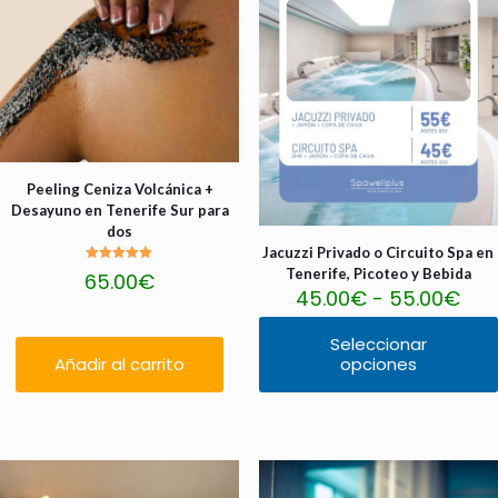
pueden
elegir
elegir
en
en
la
la
página
página
de
de
producto
producto
Peeling Ceniza Volcánica +
Desayuno en Tenerife Sur para
dos
Jacuzzi Privado o Circuito Spa en
Valorado
Tenerife, Picoteo y Bebida
65.00
€
con
Ra
45.00
€
-
55.00
€
5.00
de 5
de
pre
Seleccionar
des
Añadir al carrito
opciones
Este
45.
producto
has
tiene
55.
múltiples
variantes.
Las
opciones