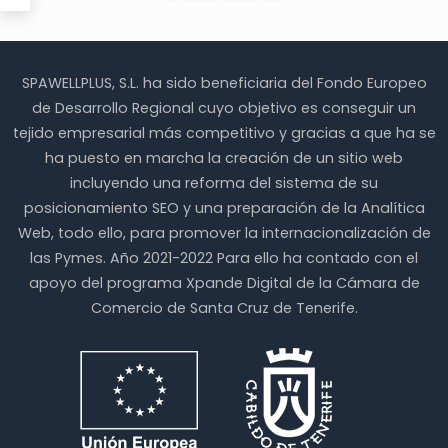
elegir
elegir
en
en
la
la
página
página
SPAWELLPLUS, S.L. ha sido beneficiaria del Fondo Europeo
de
de
producto
producto
de Desarrollo Regional cuyo objetivo es conseguir un
tejido empresarial más competitivo y gracias a que ha se
ha puesto en marcha la creación de un sitio web
incluyendo una reforma del sistema de su
posicionamiento SEO y una preparación de la Analítica
Web, todo ello, para promover la internacionalización de
las Pymes. Año 2021-2022 Para ello ha contado con el
apoyo del programa Xpande Digital de la Cámara de
Comercio de Santa Cruz de Tenerife.